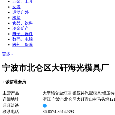
五金、工具
女装
运动户外
橡塑
食品、饮料
冶金矿产
电子元器件
数码、电脑
医药、保养
更多 »
宁波市北仑区大矸海光模具厂
+ 诚信通会员
主营产品
大型铝合金灯罩 铝压铸汽配模具;铝压铸
详细地址
浙江 宁波市北仑区大矸青山村马头墙12
旺旺洽谈
联系电话
86-0574-86142393