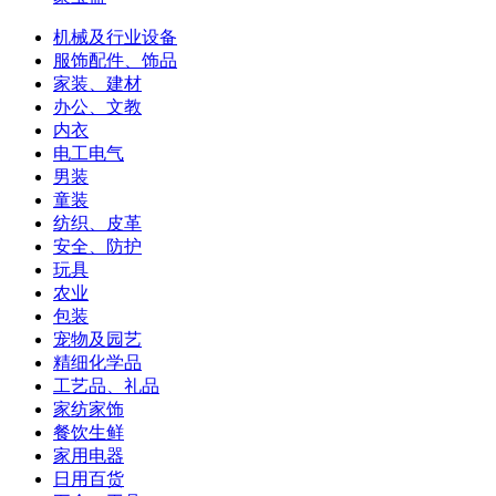
机械及行业设备
服饰配件、饰品
家装、建材
办公、文教
内衣
电工电气
男装
童装
纺织、皮革
安全、防护
玩具
农业
包装
宠物及园艺
精细化学品
工艺品、礼品
家纺家饰
餐饮生鲜
家用电器
日用百货