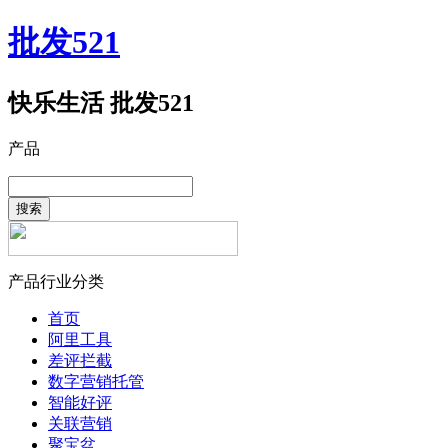
批发521
快乐生活 批发521
产品
搜索
产品行业分类
首页
阿里工具
差评拦截
数字营销托管
智能好评
关联营销
聚宝盆