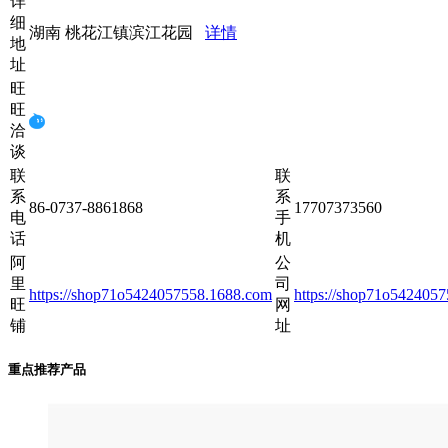
详
细
湖南 桃花江镇滨江花园
详情
地
址
旺
旺
洽
谈
联
联
系
系
86-0737-8861868
17707373560
电
手
话
机
阿
公
里
司
https://shop71o5424057558.1688.com
https://shop71o542405
旺
网
铺
址
重点推荐产品