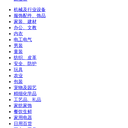
机械及行业设备
服饰配件、饰品
家装、建材
办公、文教
内衣
电工电气
男装
童装
纺织、皮革
安全、防护
玩具
农业
包装
宠物及园艺
精细化学品
工艺品、礼品
家纺家饰
餐饮生鲜
家用电器
日用百货