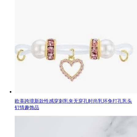
欧美跨境新款性感穿刺乳夹无穿孔时尚乳环免打孔乳头
钉情趣饰品