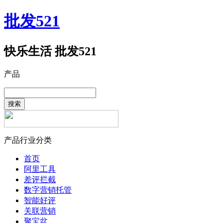
批发521
快乐生活 批发521
产品
搜索
产品行业分类
首页
阿里工具
差评拦截
数字营销托管
智能好评
关联营销
聚宝盆