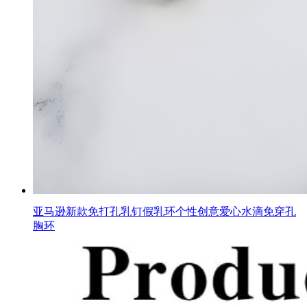
亚马逊新款免打孔乳钉假乳环个性创意爱心水滴免穿孔
胸环