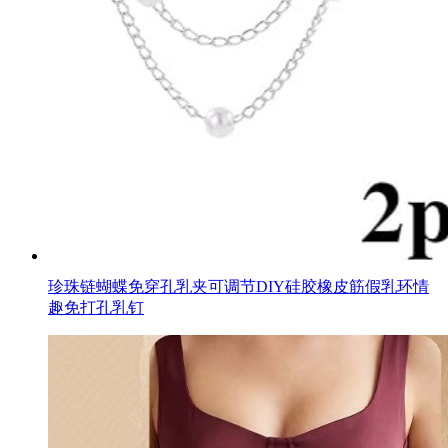
珍珠链蝴蝶免穿孔乳夹可调节DIY硅胶橡皮筋假乳环情
趣免打孔乳钉