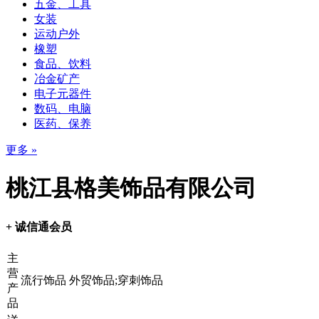
五金、工具
女装
运动户外
橡塑
食品、饮料
冶金矿产
电子元器件
数码、电脑
医药、保养
更多 »
桃江县格美饰品有限公司
+ 诚信通会员
主
营
流行饰品 外贸饰品;穿刺饰品
产
品