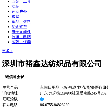
五金、工具
女装
运动户外
橡塑
食品、饮料
冶金矿产
电子元器件
数码、电脑
医药、保养
更多 »
深圳市裕鑫达纺织品有限公司
+ 诚信通会员
主营产品
车间日用品 卡板/托盘/物流/货物/医疗
详细地址
广东 龙岗街道南联社区爱南路245号20
旺旺洽谈
联系电话
86-0755-84828239