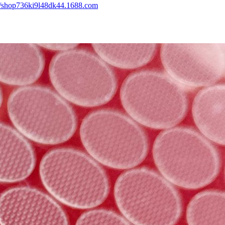
://shop736ki9l48dk44.1688.com