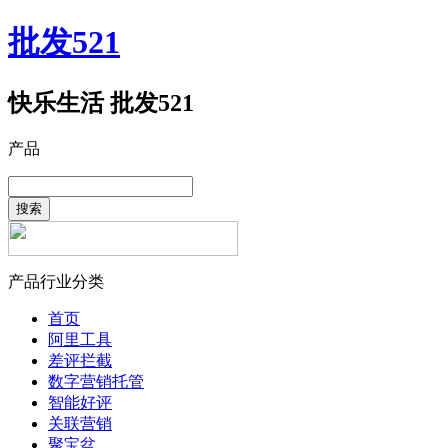
批发521
快乐生活 批发521
产品
搜索
产品行业分类
首页
阿里工具
差评拦截
数字营销托管
智能好评
关联营销
聚宝盆