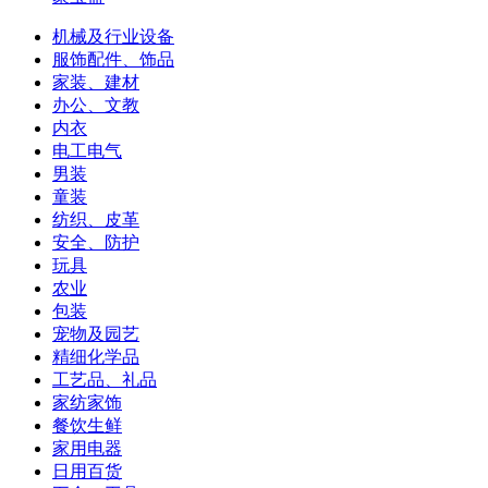
机械及行业设备
服饰配件、饰品
家装、建材
办公、文教
内衣
电工电气
男装
童装
纺织、皮革
安全、防护
玩具
农业
包装
宠物及园艺
精细化学品
工艺品、礼品
家纺家饰
餐饮生鲜
家用电器
日用百货