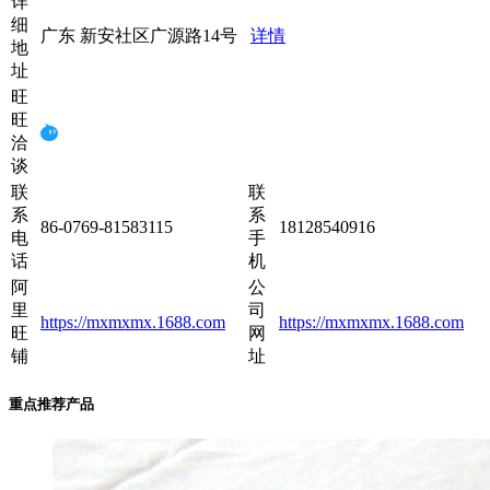
详
细
广东 新安社区广源路14号
详情
地
址
旺
旺
洽
谈
联
联
系
系
86-0769-81583115
18128540916
电
手
话
机
阿
公
里
司
https://mxmxmx.1688.com
https://mxmxmx.1688.com
旺
网
铺
址
重点推荐产品