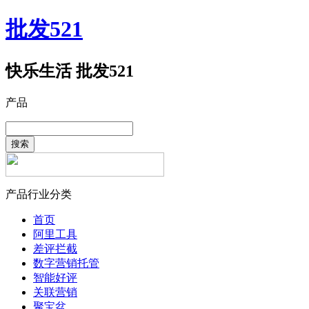
批发521
快乐生活 批发521
产品
搜索
产品行业分类
首页
阿里工具
差评拦截
数字营销托管
智能好评
关联营销
聚宝盆