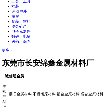
五金、工具
女装
运动户外
橡塑
食品、饮料
冶金矿产
电子元器件
数码、电脑
医药、保养
更多 »
东莞市长安绵鑫金属材料厂
+ 诚信通会员
主
营
废旧金属材料 不锈钢原材料;铝合金原材料;铜合金原材料
产
品