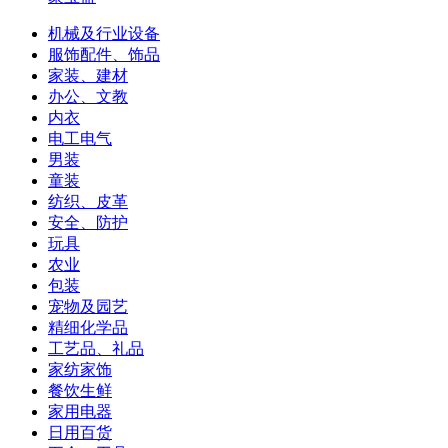
机械及行业设备
服饰配件、饰品
家装、建材
办公、文教
内衣
电工电气
男装
童装
纺织、皮革
安全、防护
玩具
农业
包装
宠物及园艺
精细化学品
工艺品、礼品
家纺家饰
餐饮生鲜
家用电器
日用百货