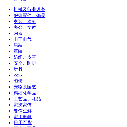
机械及行业设备
服饰配件、饰品
家装、建材
办公、文教
内衣
电工电气
男装
童装
纺织、皮革
安全、防护
玩具
农业
包装
宠物及园艺
精细化学品
工艺品、礼品
家纺家饰
餐饮生鲜
家用电器
日用百货