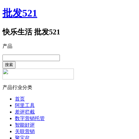
批发521
快乐生活 批发521
产品
搜索
产品行业分类
首页
阿里工具
差评拦截
数字营销托管
智能好评
关联营销
聚宝盆