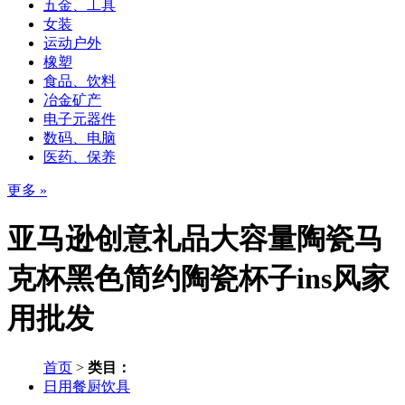
五金、工具
女装
运动户外
橡塑
食品、饮料
冶金矿产
电子元器件
数码、电脑
医药、保养
更多 »
亚马逊创意礼品大容量陶瓷马
克杯黑色简约陶瓷杯子ins风家
用批发
首页
>
类目：
日用餐厨饮具