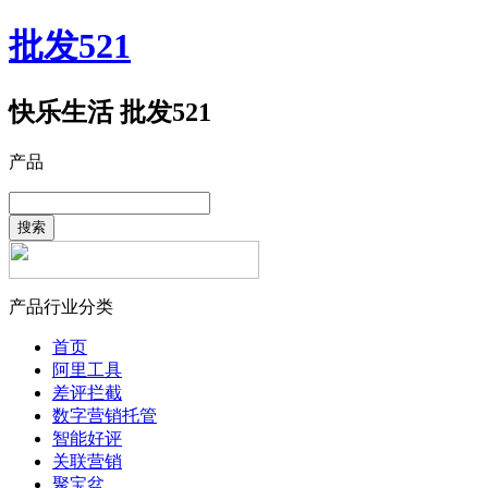
批发521
快乐生活 批发521
产品
搜索
产品行业分类
首页
阿里工具
差评拦截
数字营销托管
智能好评
关联营销
聚宝盆