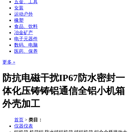
五金、工具
女装
运动户外
橡塑
食品、饮料
冶金矿产
电子元器件
数码、电脑
医药、保养
更多 »
防抗电磁干扰IP67防水密封一
体化压铸铸铝通信全铝小机箱
外壳加工
首页
>
类目：
仪器仪表