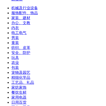
机械及行业设备
服饰配件、饰品
家装、建材
办公、文教
内衣
电工电气
男装
童装
纺织、皮革
安全、防护
玩具
农业
包装
宠物及园艺
精细化学品
工艺品、礼品
家纺家饰
餐饮生鲜
家用电器
日用百货