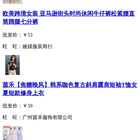
欧美跨境女装 亚马逊街头时尚休闲牛仔裤松紧腰直
筒阔腿七分裤
批发价：
￥53
旺 旺：
娅媄服装商行
茵禾【焦糖晚风】韩系咖色复古斜肩露肩短袖T恤女
夏短款修身上衣
批发价：
￥59
旺 旺：
广州茵禾服饰有限公司