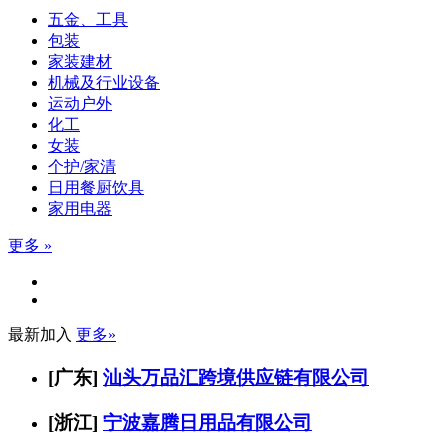
五金、工具
包装
家装建材
机械及行业设备
运动户外
化工
女装
个护/家清
日用餐厨饮具
家用电器
更多 »
最新加入
更多»
[广东]
汕头万品汇跨境供应链有限公司
[浙江]
宁波嘉腾日用品有限公司