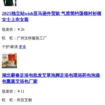
2025独立站wish亚马逊外贸款 气质简约荡领衬衫领
女士上衣女装
批发价：
￥26
旺 旺：
广州文梓服装工厂
个护/家清
更多
湖北蕲春足浴包批发艾草泡脚足浴包瑶浴药包泡澡
包熏蒸艾浴包厂家
批发价：
￥11
旺 旺：
尚宫艾都