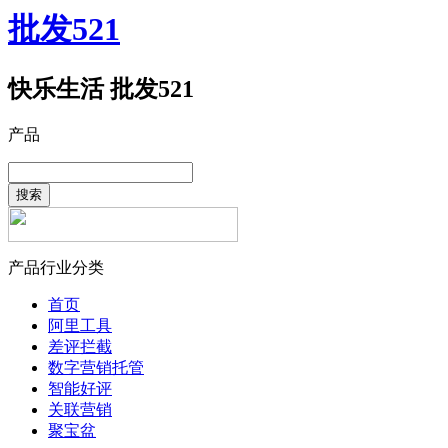
批发521
快乐生活 批发521
产品
搜索
产品行业分类
首页
阿里工具
差评拦截
数字营销托管
智能好评
关联营销
聚宝盆