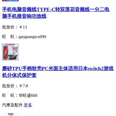
手机电脑音频线TYPE-C转双莲花音频线一分二电
脑手机接音响功放线
批发价：
￥13
旺 旺：
gaoguangwu999
磨砂TPU手柄软壳PC光面主体适用日本switch2游戏
机分体式保护套
批发价：
￥7.8
旺 旺：
华旺盛668
汽摩及配件
更多