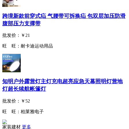
跨境新款前穿式疝 气腰带可拆换疝 包双层加压防滑
腹部压力支撑带
批发价：
￥21
旺 旺：
耐卡迪运动用品
知明户外露营灯主灯充电超亮应急天幕照明灯营地
灯超长续航帐篷灯
批发价：
￥52
旺 旺：
柏莱雅电子
家装建材
更多