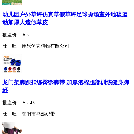
幼儿园户外草坪仿真草假草坪足球操场室外地毯运
动加厚人造假草皮
批发价：
￥3
旺 旺：
佳乐仿真植物有限公司
龙门架脚踝扣练臀绑脚带 加厚泡棉腿部训练健身脚
环
批发价：
￥2.45
旺 旺：
东阳市鸣然织带