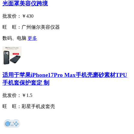
光面罩美容仪跨境
批发价：
￥430
旺 旺：
广州俪尔美容仪器
数码、电脑
更多
适用于苹果iPhone17Pro Max手机壳磨砂素材TPU
手机套保护套定 制
批发价：
￥1.5
旺 旺：
彩星手机皮套壳