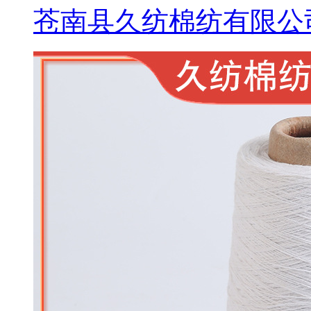
苍南县久纺棉纺有限公