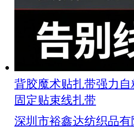
背胶魔术贴扎带强力自
固定贴束线扎带
深圳市裕鑫达纺织品有