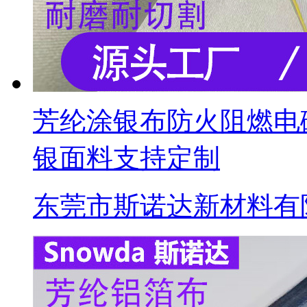
芳纶涂银布防火阻燃电
银面料支持定制
东莞市斯诺达新材料有