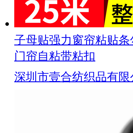
子母贴强力窗帘粘贴条
门帘自粘带粘扣
深圳市壹合纺织品有限