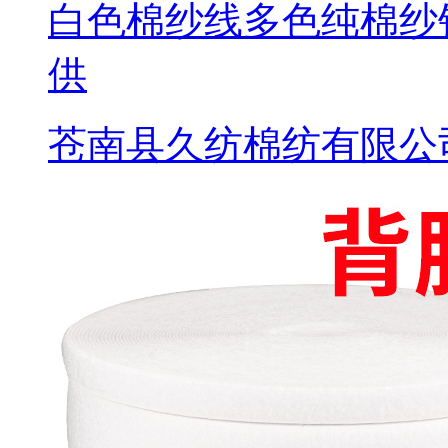
白色棉纱线多色纯棉纱
供
苍南县久纺棉纺有限公