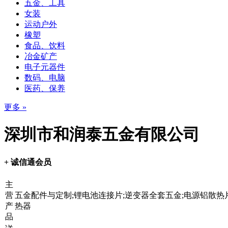
五金、工具
女装
运动户外
橡塑
食品、饮料
冶金矿产
电子元器件
数码、电脑
医药、保养
更多 »
深圳市和润泰五金有限公司
+ 诚信通会员
主
营
五金配件与定制;锂电池连接片;逆变器全套五金;电源铝散热
产
热器
品