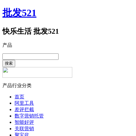
批发521
快乐生活 批发521
产品
搜索
产品行业分类
首页
阿里工具
差评拦截
数字营销托管
智能好评
关联营销
聚宝盆