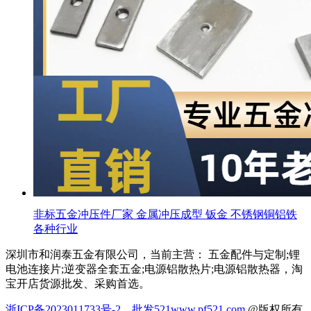
非标五金冲压件厂家 金属冲压成型 钣金 不锈钢铜铝铁
各种行业
深圳市和润泰五金有限公司，当前主营： 五金配件与定制;锂
电池连接片;逆变器全套五金;电源铝散热片;电源铝散热器，淘
宝开店货源批发、采购首选。
浙ICP备2023011733号-2
批发521
www.pf521.com
@版权所有