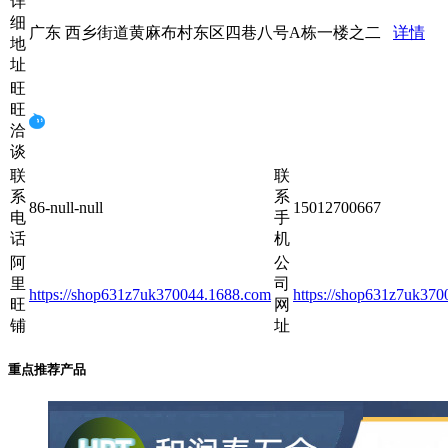
详
细
广东 西乡街道黄麻布村东区四巷八号A栋一楼之二
详情
地
址
旺
旺
洽
谈
联
联
系
系
86-null-null
15012700667
电
手
话
机
阿
公
里
司
https://shop631z7uk370044.1688.com
https://shop631z7uk37
旺
网
铺
址
重点推荐产品