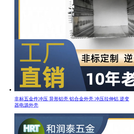
非标五金件冲压 异形铝壳 铝合金外壳 冲压拉伸铝 逆变
器电源外壳