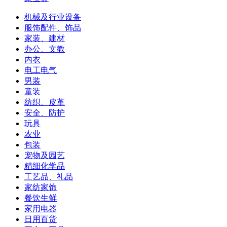
机械及行业设备
服饰配件、饰品
家装、建材
办公、文教
内衣
电工电气
男装
童装
纺织、皮革
安全、防护
玩具
农业
包装
宠物及园艺
精细化学品
工艺品、礼品
家纺家饰
餐饮生鲜
家用电器
日用百货