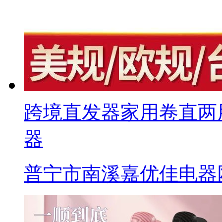
跨境直发器家用卷直两
器
普宁市南溪嘉优佳电器网