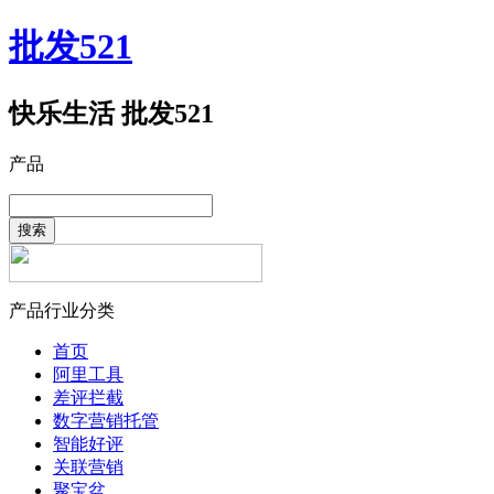
批发521
快乐生活 批发521
产品
搜索
产品行业分类
首页
阿里工具
差评拦截
数字营销托管
智能好评
关联营销
聚宝盆