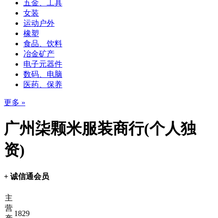
五金、工具
女装
运动户外
橡塑
食品、饮料
冶金矿产
电子元器件
数码、电脑
医药、保养
更多 »
广州柒颗米服装商行(个人独
资)
+ 诚信通会员
主
营
1829