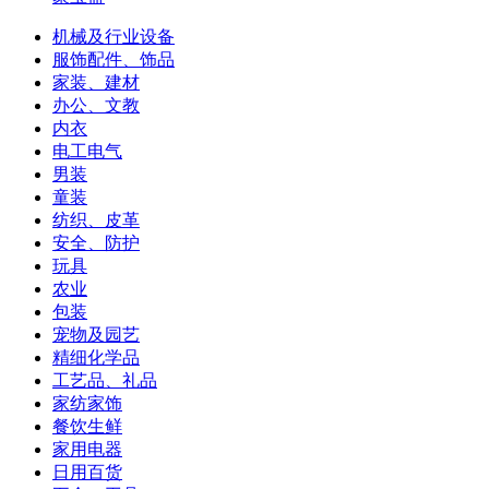
机械及行业设备
服饰配件、饰品
家装、建材
办公、文教
内衣
电工电气
男装
童装
纺织、皮革
安全、防护
玩具
农业
包装
宠物及园艺
精细化学品
工艺品、礼品
家纺家饰
餐饮生鲜
家用电器
日用百货