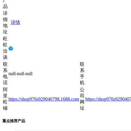
产
品
详
细
详情
地
址
旺
旺
洽
谈
联
联
系
系
null-null-null
电
手
话
机
阿
公
里
司
https://shop976s929040798.1688.com
https://shop976s929040
旺
网
铺
址
重点推荐产品