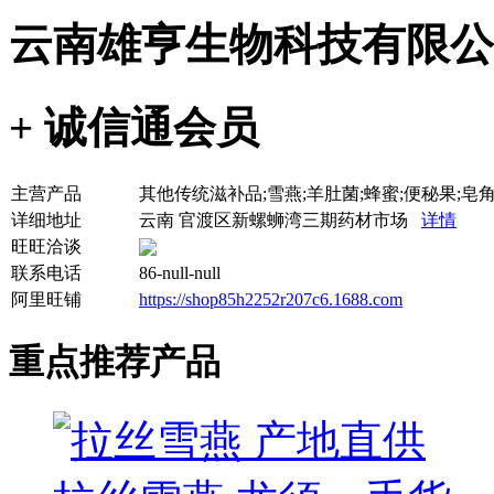
云南雄亨生物科技有限公
+ 诚信通会员
主营产品
其他传统滋补品;雪燕;羊肚菌;蜂蜜;便秘果;皂角
详细地址
云南 官渡区新螺蛳湾三期药材市场
详情
旺旺洽谈
联系电话
86-null-null
阿里旺铺
https://shop85h2252r207c6.1688.com
重点推荐产品