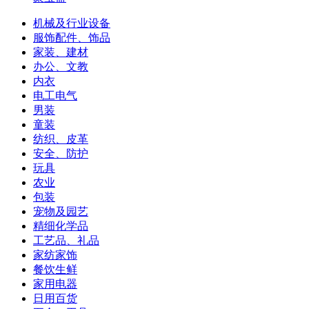
机械及行业设备
服饰配件、饰品
家装、建材
办公、文教
内衣
电工电气
男装
童装
纺织、皮革
安全、防护
玩具
农业
包装
宠物及园艺
精细化学品
工艺品、礼品
家纺家饰
餐饮生鲜
家用电器
日用百货