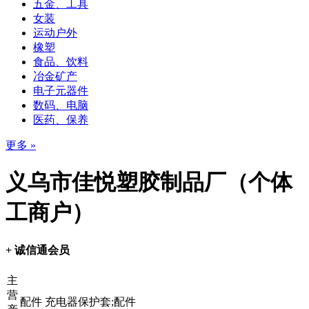
五金、工具
女装
运动户外
橡塑
食品、饮料
冶金矿产
电子元器件
数码、电脑
医药、保养
更多 »
义乌市佳悦塑胶制品厂（个体
工商户）
+ 诚信通会员
主
营
配件 充电器保护套;配件