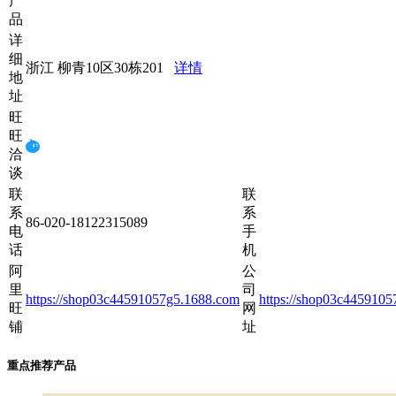
产
品
详
细
浙江 柳青10区30栋201
详情
地
址
旺
旺
洽
谈
联
联
系
系
86-020-18122315089
电
手
话
机
阿
公
里
司
https://shop03c44591057g5.1688.com
https://shop03c445910
旺
网
铺
址
重点推荐产品