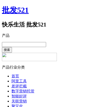
批发521
快乐生活 批发521
产品
搜索
产品行业分类
首页
阿里工具
差评拦截
数字营销托管
智能好评
关联营销
聚宝盆