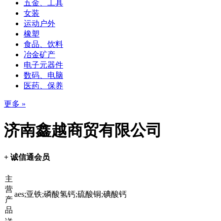
五金、工具
女装
运动户外
橡塑
食品、饮料
冶金矿产
电子元器件
数码、电脑
医药、保养
更多 »
济南鑫越商贸有限公司
+ 诚信通会员
主
营
aes;亚铁;磷酸氢钙;硫酸铜;碘酸钙
产
品