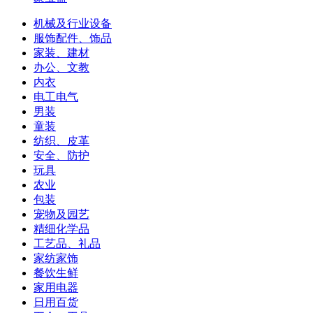
机械及行业设备
服饰配件、饰品
家装、建材
办公、文教
内衣
电工电气
男装
童装
纺织、皮革
安全、防护
玩具
农业
包装
宠物及园艺
精细化学品
工艺品、礼品
家纺家饰
餐饮生鲜
家用电器
日用百货