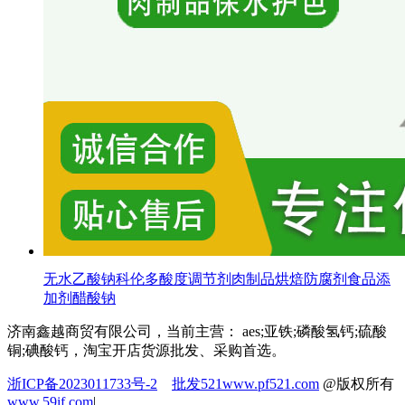
无水乙酸钠科伦多酸度调节剂肉制品烘焙防腐剂食品添
加剂醋酸钠
济南鑫越商贸有限公司，当前主营： aes;亚铁;磷酸氢钙;硫酸
铜;碘酸钙，淘宝开店货源批发、采购首选。
浙ICP备2023011733号-2
批发521
www.pf521.com
@版权所有
www.59if.com
|