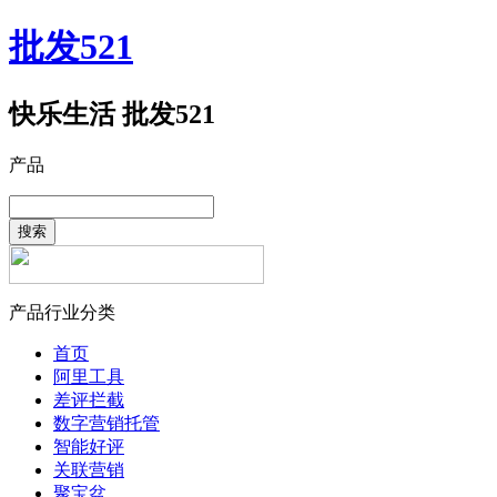
批发521
快乐生活 批发521
产品
搜索
产品行业分类
首页
阿里工具
差评拦截
数字营销托管
智能好评
关联营销
聚宝盆