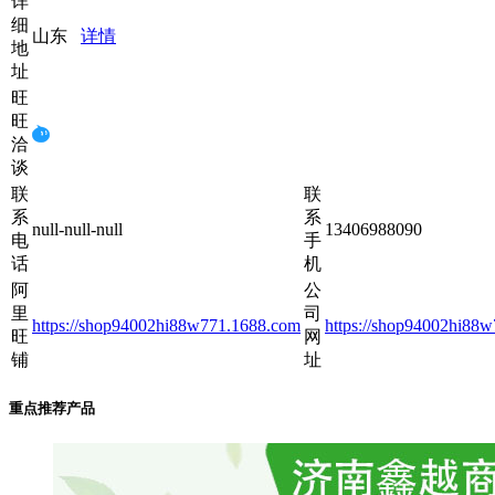
详
细
山东
详情
地
址
旺
旺
洽
谈
联
联
系
系
null-null-null
13406988090
电
手
话
机
阿
公
里
司
https://shop94002hi88w771.1688.com
https://shop94002hi88
旺
网
铺
址
重点推荐产品