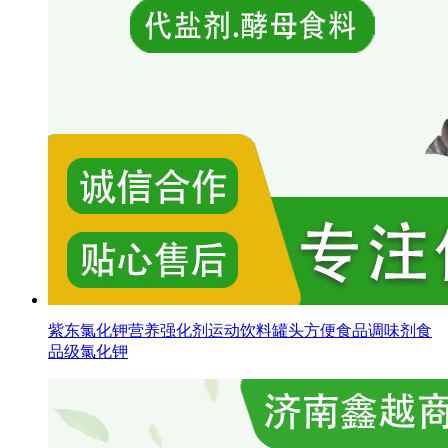
紫东氯化钾营养强化剂运动饮料罐头方便食品调味剂食
品级氯化钾