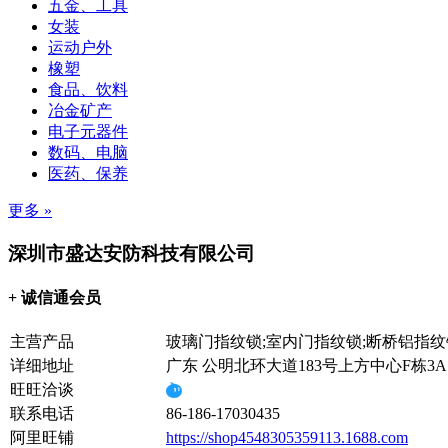
五金、工具
女装
运动户外
橡塑
食品、饮料
冶金矿产
电子元器件
数码、电脑
医药、保养
更多 »
深圳市盛达安防科技有限公司
+ 诚信通会员
主营产品
玻璃门指纹锁;室内门指纹锁;断桥铝指纹
详细地址
广东 公明北环大道183号上方中心F栋3
旺旺洽谈
联系电话
86-186-17030435
阿里旺铺
https://shop4548305359113.1688.com