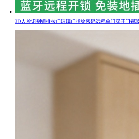
3D人脸识别锁推拉门玻璃门指纹密码远程单门双开门锁