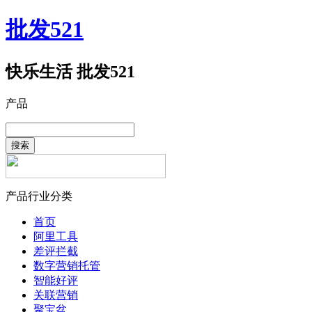
批发521
快乐生活 批发521
产品
搜索
产品行业分类
首页
阿里工具
差评拦截
数字营销托管
智能好评
关联营销
聚宝盆