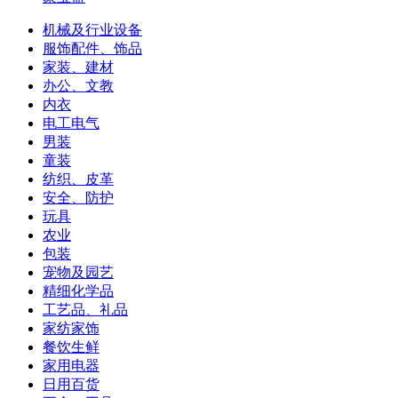
机械及行业设备
服饰配件、饰品
家装、建材
办公、文教
内衣
电工电气
男装
童装
纺织、皮革
安全、防护
玩具
农业
包装
宠物及园艺
精细化学品
工艺品、礼品
家纺家饰
餐饮生鲜
家用电器
日用百货