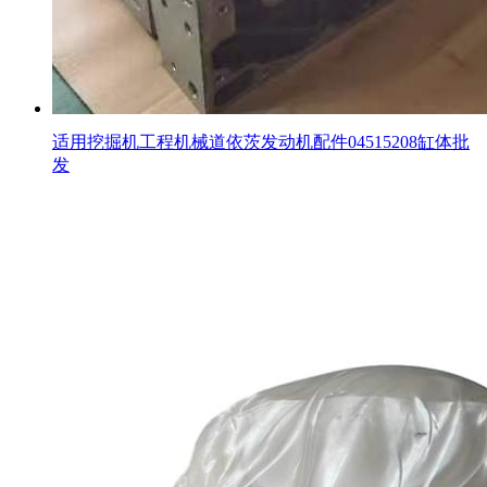
适用挖掘机工程机械道依茨发动机配件04515208缸体批
发