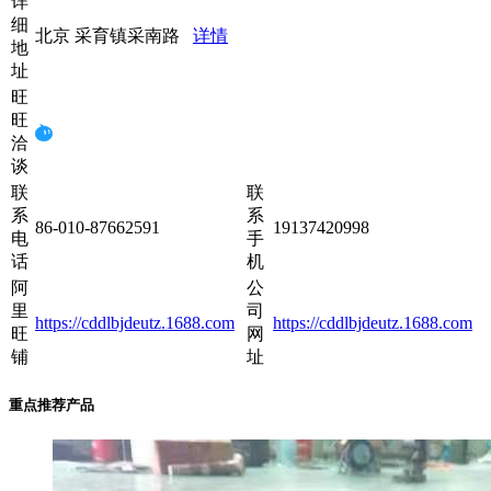
详
细
北京 采育镇采南路
详情
地
址
旺
旺
洽
谈
联
联
系
系
86-010-87662591
19137420998
电
手
话
机
阿
公
里
司
https://cddlbjdeutz.1688.com
https://cddlbjdeutz.1688.com
旺
网
铺
址
重点推荐产品