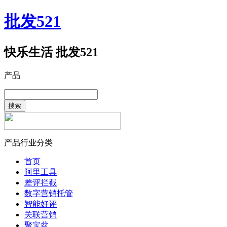
批发521
快乐生活 批发521
产品
搜索
产品行业分类
首页
阿里工具
差评拦截
数字营销托管
智能好评
关联营销
聚宝盆