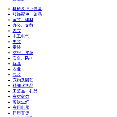
机械及行业设备
服饰配件、饰品
家装、建材
办公、文教
内衣
电工电气
男装
童装
纺织、皮革
安全、防护
玩具
农业
包装
宠物及园艺
精细化学品
工艺品、礼品
家纺家饰
餐饮生鲜
家用电器
日用百货