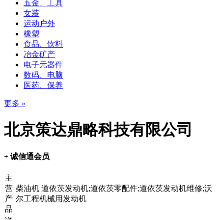
五金、工具
女装
运动户外
橡塑
食品、饮料
冶金矿产
电子元器件
数码、电脑
医药、保养
更多 »
北京策达鼎略科技有限公司
+ 诚信通会员
主
营
柴油机 道依茨发动机;道依茨零配件;道依茨发动机维修;沃
产
尔工程机械用发动机
品