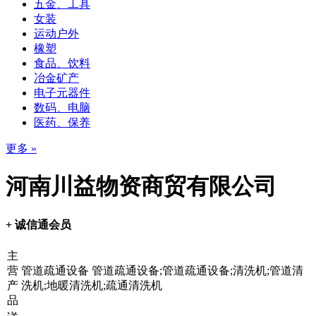
五金、工具
女装
运动户外
橡塑
食品、饮料
冶金矿产
电子元器件
数码、电脑
医药、保养
更多 »
河南川益物资商贸有限公司
+ 诚信通会员
主
营
管道疏通设备 管道疏通设备;管道疏通设备;清洗机;管道清
产
洗机;地暖清洗机;疏通清洗机
品