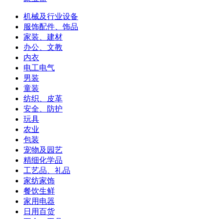
机械及行业设备
服饰配件、饰品
家装、建材
办公、文教
内衣
电工电气
男装
童装
纺织、皮革
安全、防护
玩具
农业
包装
宠物及园艺
精细化学品
工艺品、礼品
家纺家饰
餐饮生鲜
家用电器
日用百货