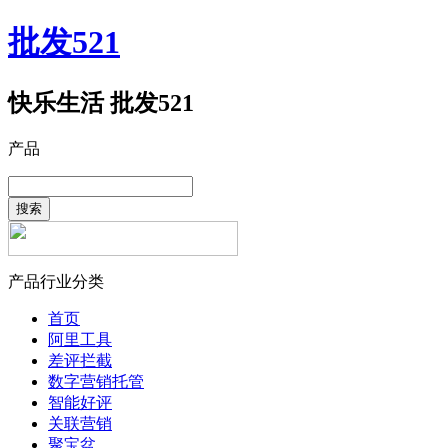
批发521
快乐生活 批发521
产品
搜索
产品行业分类
首页
阿里工具
差评拦截
数字营销托管
智能好评
关联营销
聚宝盆