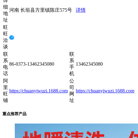
详
细
河南 长垣县方里镇陈庄575号
详情
地
址
旺
旺
洽
谈
联
联
系
系
86-0373-13462345080
13462345080
电
手
话
机
阿
公
里
司
https://chuanyiwuzi.1688.com
https://chuanyiwuzi.1688.com
旺
网
铺
址
重点推荐产品