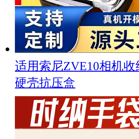
适用索尼ZVE10相机
硬壳抗压盒