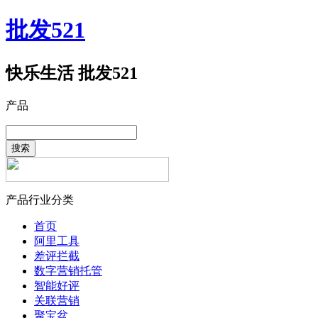
批发521
快乐生活 批发521
产品
搜索
产品行业分类
首页
阿里工具
差评拦截
数字营销托管
智能好评
关联营销
聚宝盆