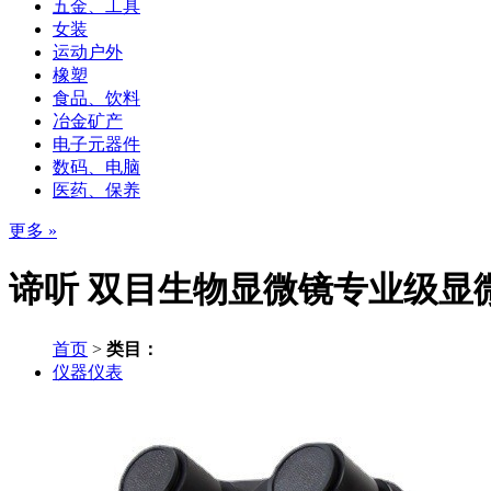
五金、工具
女装
运动户外
橡塑
食品、饮料
冶金矿产
电子元器件
数码、电脑
医药、保养
更多 »
谛听 双目生物显微镜专业级显微镜3
首页
>
类目：
仪器仪表