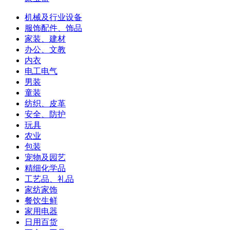
机械及行业设备
服饰配件、饰品
家装、建材
办公、文教
内衣
电工电气
男装
童装
纺织、皮革
安全、防护
玩具
农业
包装
宠物及园艺
精细化学品
工艺品、礼品
家纺家饰
餐饮生鲜
家用电器
日用百货