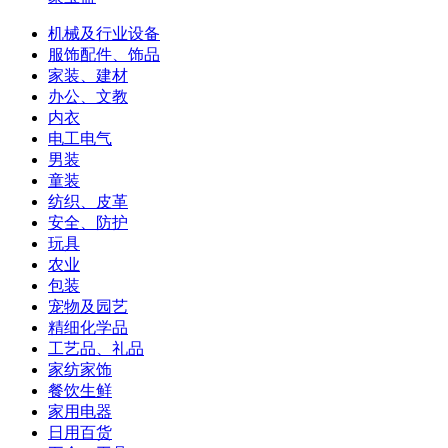
机械及行业设备
服饰配件、饰品
家装、建材
办公、文教
内衣
电工电气
男装
童装
纺织、皮革
安全、防护
玩具
农业
包装
宠物及园艺
精细化学品
工艺品、礼品
家纺家饰
餐饮生鲜
家用电器
日用百货