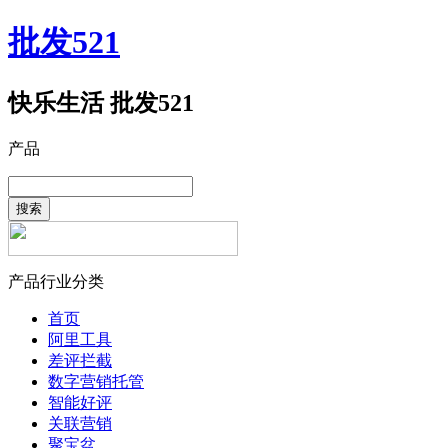
批发521
快乐生活 批发521
产品
搜索
产品行业分类
首页
阿里工具
差评拦截
数字营销托管
智能好评
关联营销
聚宝盆