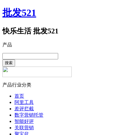
批发521
快乐生活 批发521
产品
搜索
产品行业分类
首页
阿里工具
差评拦截
数字营销托管
智能好评
关联营销
聚宝盆