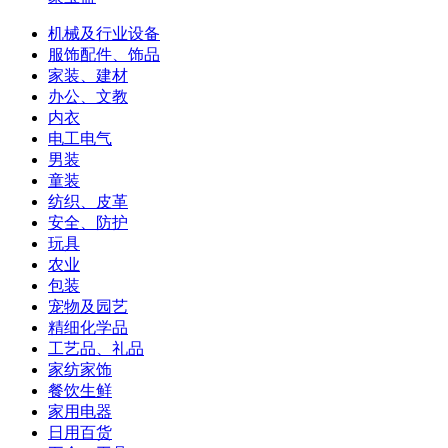
机械及行业设备
服饰配件、饰品
家装、建材
办公、文教
内衣
电工电气
男装
童装
纺织、皮革
安全、防护
玩具
农业
包装
宠物及园艺
精细化学品
工艺品、礼品
家纺家饰
餐饮生鲜
家用电器
日用百货