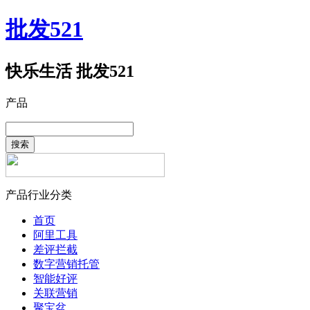
批发521
快乐生活 批发521
产品
搜索
产品行业分类
首页
阿里工具
差评拦截
数字营销托管
智能好评
关联营销
聚宝盆