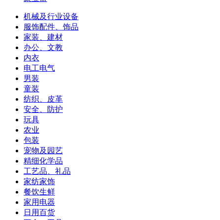
机械及行业设备
服饰配件、饰品
家装、建材
办公、文教
内衣
电工电气
男装
童装
纺织、皮革
安全、防护
玩具
农业
包装
宠物及园艺
精细化学品
工艺品、礼品
家纺家饰
餐饮生鲜
家用电器
日用百货