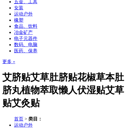
五金、工具
女装
运动户外
橡塑
食品、饮料
冶金矿产
电子元器件
数码、电脑
医药、保养
更多 »
艾脐贴艾草肚脐贴花椒草本肚
脐丸植物萃取懒人伏湿贴艾草
贴艾灸贴
首页
>
类目：
运动户外