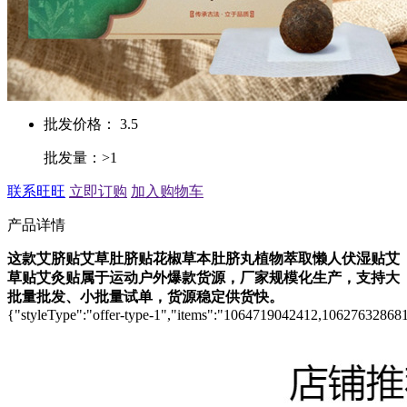
批发价格： 3.5
批发量：>1
联系旺旺
立即订购
加入购物车
产品详情
这款艾脐贴艾草肚脐贴花椒草本肚脐丸植物萃取懒人伏湿贴艾
草贴艾灸贴属于运动户外爆款货源，厂家规模化生产，支持大
批量批发、小批量试单，货源稳定供货快。
{"styleType":"offer-type-1","items":"1064719042412,106276328