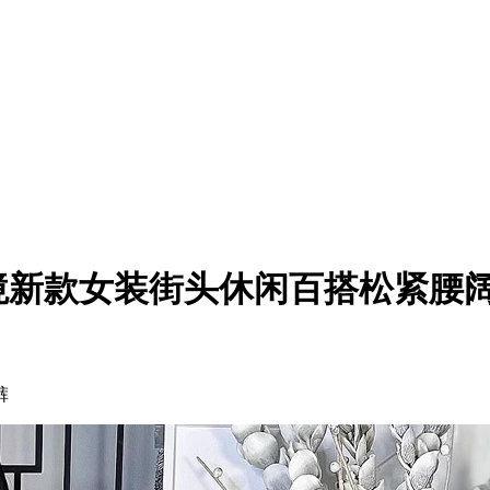
境新款女装街头休闲百搭松紧腰
裤