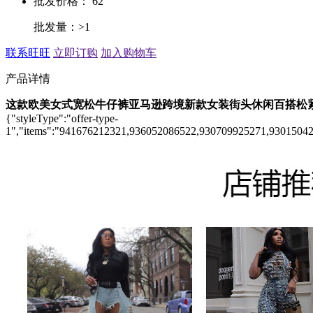
批发价格： 62
批发量：>1
联系旺旺
立即订购
加入购物车
产品详情
这款欧美女式宽松牛仔裤亚马逊跨境新款女装街头休闲百搭松
{"styleType":"offer-type-
1","items":"941676212321,936052086522,930709925271,9301504