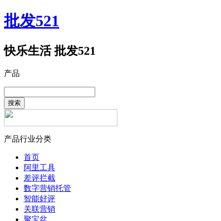
批发521
快乐生活 批发521
产品
搜索
产品行业分类
首页
阿里工具
差评拦截
数字营销托管
智能好评
关联营销
聚宝盆