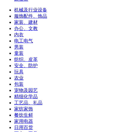
机械及行业设备
服饰配件、饰品
家装、建材
办公、文教
内衣
电工电气
男装
童装
纺织、皮革
安全、防护
玩具
农业
包装
宠物及园艺
精细化学品
工艺品、礼品
家纺家饰
餐饮生鲜
家用电器
日用百货