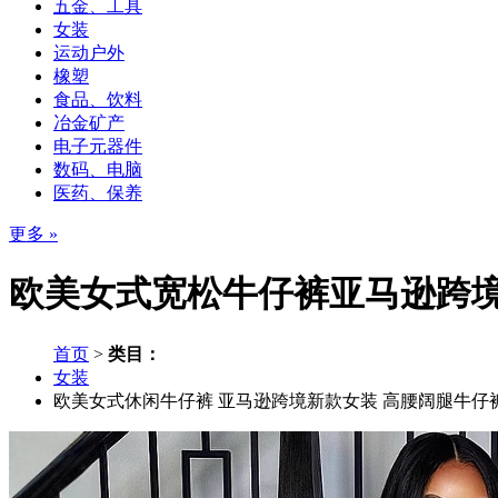
五金、工具
女装
运动户外
橡塑
食品、饮料
冶金矿产
电子元器件
数码、电脑
医药、保养
更多 »
欧美女式宽松牛仔裤亚马逊跨
首页
>
类目：
女装
欧美女式休闲牛仔裤
亚马逊跨境新款女装
高腰阔腿牛仔