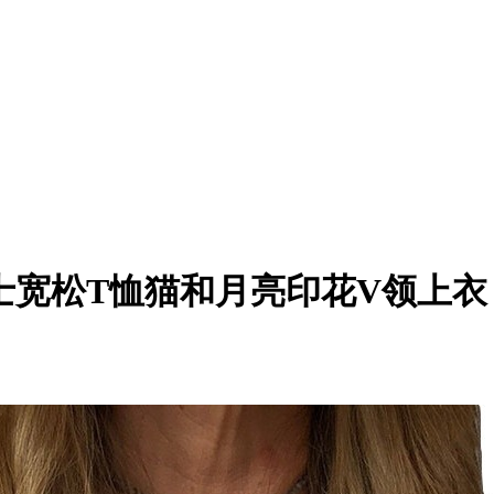
女士宽松T恤猫和月亮印花V领上衣