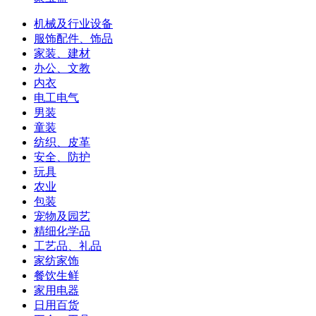
机械及行业设备
服饰配件、饰品
家装、建材
办公、文教
内衣
电工电气
男装
童装
纺织、皮革
安全、防护
玩具
农业
包装
宠物及园艺
精细化学品
工艺品、礼品
家纺家饰
餐饮生鲜
家用电器
日用百货