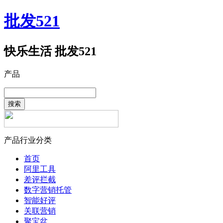
批发521
快乐生活 批发521
产品
搜索
产品行业分类
首页
阿里工具
差评拦截
数字营销托管
智能好评
关联营销
聚宝盆