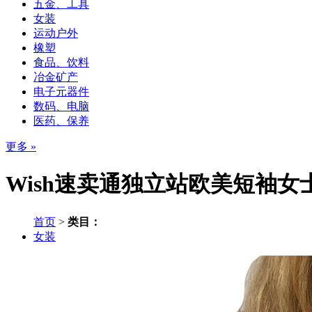
五金、工具
女装
运动户外
橡塑
食品、饮料
冶金矿产
电子元器件
数码、电脑
医药、保养
更多 »
Wish速卖通独立站欧美短袖
首页
>
类目：
女装