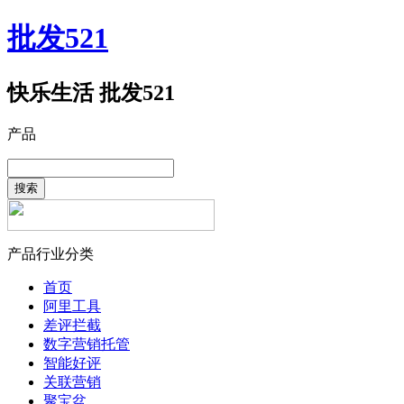
批发521
快乐生活 批发521
产品
搜索
产品行业分类
首页
阿里工具
差评拦截
数字营销托管
智能好评
关联营销
聚宝盆