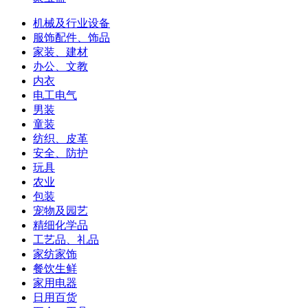
机械及行业设备
服饰配件、饰品
家装、建材
办公、文教
内衣
电工电气
男装
童装
纺织、皮革
安全、防护
玩具
农业
包装
宠物及园艺
精细化学品
工艺品、礼品
家纺家饰
餐饮生鲜
家用电器
日用百货