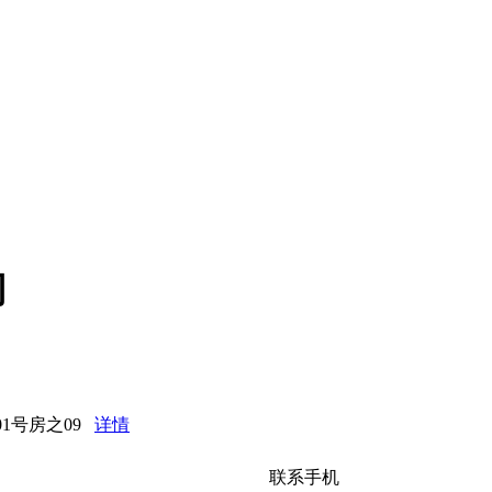
司
01号房之09
详情
联系手机