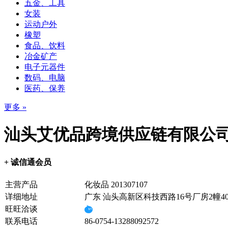
五金、工具
女装
运动户外
橡塑
食品、饮料
冶金矿产
电子元器件
数码、电脑
医药、保养
更多 »
汕头艾优品跨境供应链有限公
+ 诚信通会员
主营产品
化妆品 201307107
详细地址
广东 汕头高新区科技西路16号厂房2幢4
旺旺洽谈
联系电话
86-0754-13288092572