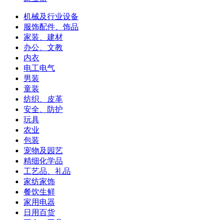
机械及行业设备
服饰配件、饰品
家装、建材
办公、文教
内衣
电工电气
男装
童装
纺织、皮革
安全、防护
玩具
农业
包装
宠物及园艺
精细化学品
工艺品、礼品
家纺家饰
餐饮生鲜
家用电器
日用百货