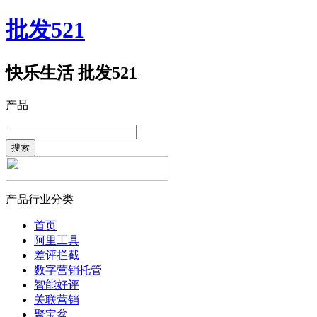
批发521
快乐生活 批发521
产品
搜索
产品行业分类
首页
阿里工具
差评拦截
数字营销托管
智能好评
关联营销
聚宝盆